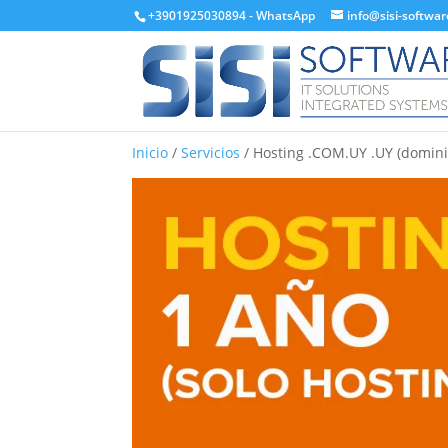
+3901925030894
-
WhatsApp
info@sisi-softwa
Inicio
/
Servicios
/ Hosting .COM.UY .UY (dominio