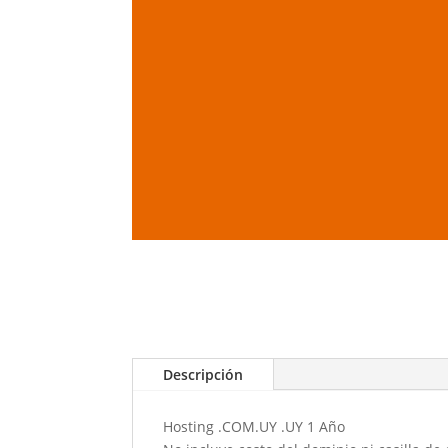
Descripción
Hosting .COM.UY .UY 1 Año