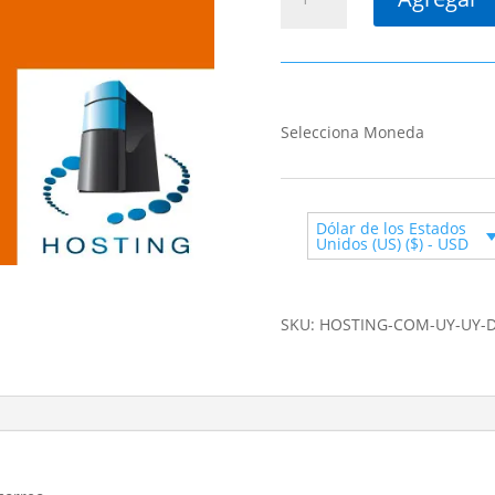
.COM.UY
.UY
(dominio
del
cliente)
cantidad
Selecciona Moneda
Dólar de los Estados
Unidos (US) ($) - USD
SKU:
HOSTING-COM-UY-UY-D