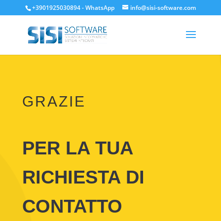
+3901925030894
-
WhatsApp
info@sisi-software.com
GRAZIE
PER LA TUA
RICHIESTA DI
CONTATTO