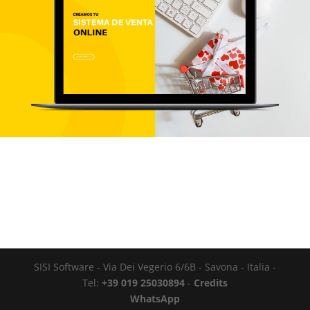
SISI Software - Via Dei Vegerio 6/6B - Savona - Italia -
Tel:
+39 019 25030894
-
Credits
WhatsApp